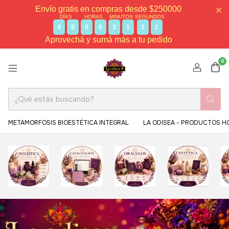
Envío gratis en compras desde $250000
DÍAS
HORAS
MINUTOS
SEGUNDOS
4
8
0
8
3
1
0
9
Aprovechá y sumá más a tu pedido
0
METAMORFOSIS BIOESTÉTICA INTEGRAL
LA ODISEA - PRODUCTOS H