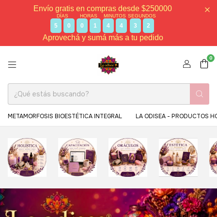
Envío gratis en compras desde $250000
DÍAS
HORAS
MINUTOS
SEGUNDOS
5
0
0
1
4
4
2
8
Aprovechá y sumá más a tu pedido
0
METAMORFOSIS BIOESTÉTICA INTEGRAL
LA ODISEA - PRODUCTOS H