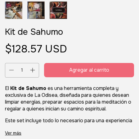
Kit de Sahumo
$128.57 USD
El
Kit de Sahumo
es una herramienta completa y
exclusiva de La Odisea, diseñada para quienes desean
limpiar energías, preparar espacios para la meditación o
regalar a quienes inician su camino espiritual.
Este set incluye todo lo necesario para una experiencia
integral: - 4 sobres de polvos y 2 sobres de resinas - 1
Ver más
palo santo proveniente de Perú - 1 portasahumerio - 2