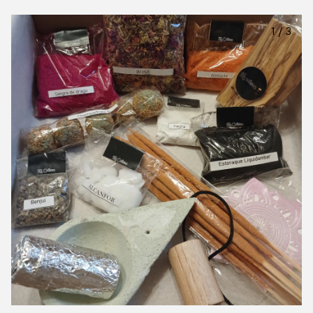
1
/
3