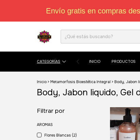
Envío gratis en compras de
CATEGORÍAS
INICIO
PRODUCTOS
Inicio
>
Metamorfosis Bioestética Integral
>
Body, Jabon l
Body, Jabon liquido, Gel
Filtrar por
AROMAS
Flores Blancas (2)