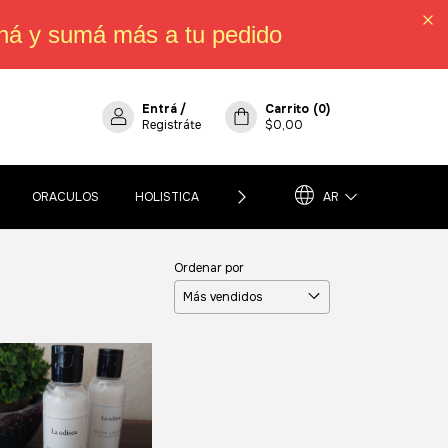
há y sumá más a tu pedido
Entrá
/
Carrito
(
0
)
Registráte
$0,00
ORACULOS
HOLISTICA
POLÍTICA DE CAMBIOS, DEVOLUCIO
AR
Ordenar por