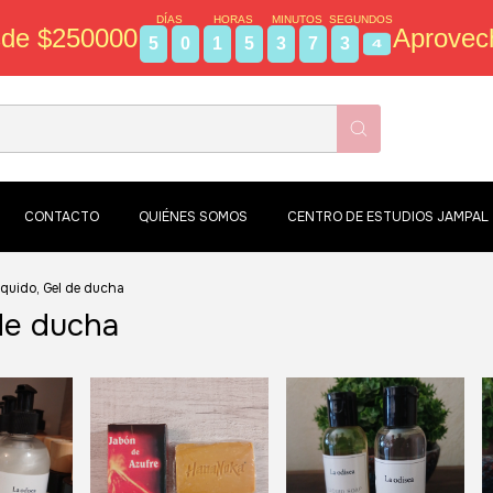
DÍAS
HORAS
MINUTOS
SEGUNDOS
sde $250000
Aprovec
5
0
1
5
3
7
3
4
CONTACTO
QUIÉNES SOMOS
CENTRO DE ESTUDIOS JAMPAL
iquido, Gel de ducha
 de ducha