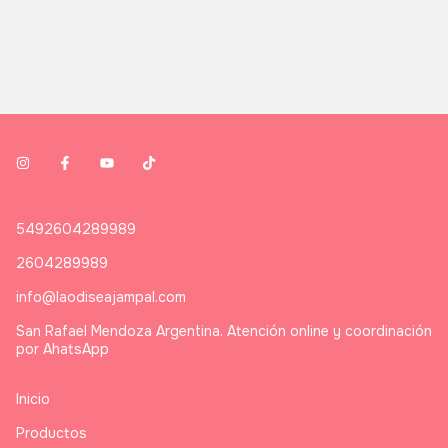
5492604289989
2604289989
info@laodiseajampal.com
San Rafael Mendoza Argentina. Atención online y coordinación
por AhatsApp
Inicio
Productos