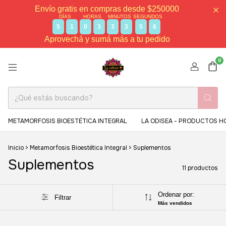
Envío gratis en compras desde $250000
DÍAS
HORAS
MINUTOS
SEGUNDOS
5
1
0
3
3
3
5
5
Aprovechá y sumá más a tu pedido
0
METAMORFOSIS BIOESTÉTICA INTEGRAL
LA ODISEA - PRODUCTOS H
Inicio
>
Metamorfosis Bioestética Integral
>
Suplementos
Suplementos
11 productos
Ordenar por:
Filtrar
Más vendidos