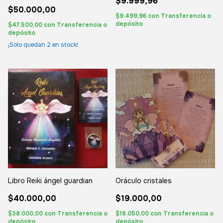
$9.999,96
$50.000,00
$9.499,96
con
Transferencia o
depósito
$47.500,00
con
Transferencia o
depósito
¡Solo quedan
2
en stock!
Libro Reiki ángel guardian
Oráculo cristales
$40.000,00
$19.000,00
$38.000,00
con
Transferencia o
$18.050,00
con
Transferencia o
depósito
depósito