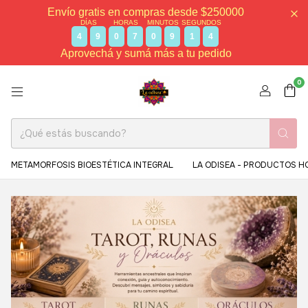
Envío gratis en compras desde $250000
DÍAS
HORAS
MINUTOS
SEGUNDOS
4
9
0
7
0
9
1
3
Aprovechá y sumá más a tu pedido
0
METAMORFOSIS BIOESTÉTICA INTEGRAL
LA ODISEA - PRODUCTOS H