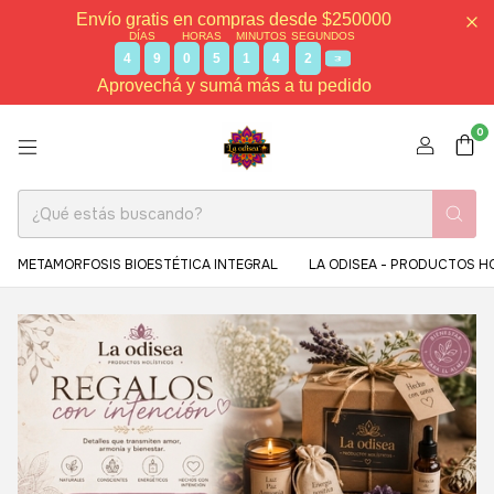
Envío gratis en compras desde $250000
DÍAS
HORAS
MINUTOS
SEGUNDOS
4
9
0
5
1
4
2
1
Aprovechá y sumá más a tu pedido
0
METAMORFOSIS BIOESTÉTICA INTEGRAL
LA ODISEA - PRODUCTOS H