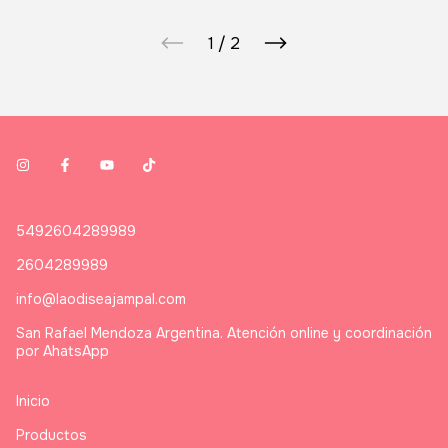
1
/
2
5492604289989
2604289989
info@laodiseajampal.com
San Rafael Mendoza Argentina. Atención online y coordinación
por AhatsApp
Inicio
Productos