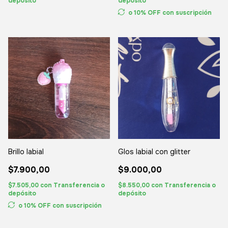
depósito
depósito
o 10% OFF
con suscripción
Brillo labial
Glos labial con glitter
$7.900,00
$9.000,00
$7.505,00
con
Transferencia o
$8.550,00
con
Transferencia o
depósito
depósito
o 10% OFF
con suscripción