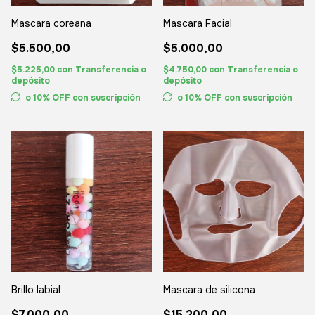
Mascara coreana
Mascara Facial
$5.500,00
$5.000,00
$5.225,00
con
Transferencia o
$4.750,00
con
Transferencia o
depósito
depósito
o 10% OFF
con suscripción
o 10% OFF
con suscripción
Brillo labial
Mascara de silicona
$7.000,00
$15.200,00