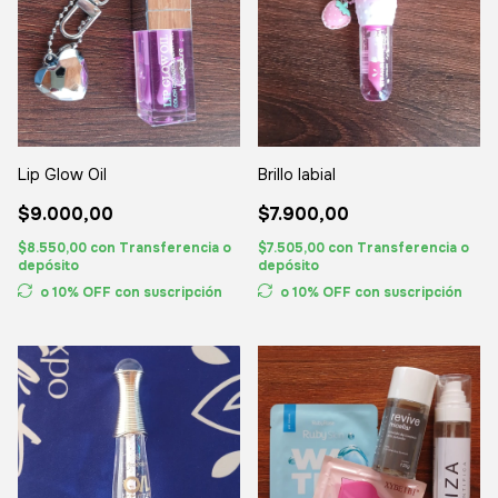
Lip Glow Oil
Brillo labial
$9.000,00
$7.900,00
$8.550,00
con
Transferencia o
$7.505,00
con
Transferencia o
depósito
depósito
o 10% OFF
con suscripción
o 10% OFF
con suscripción