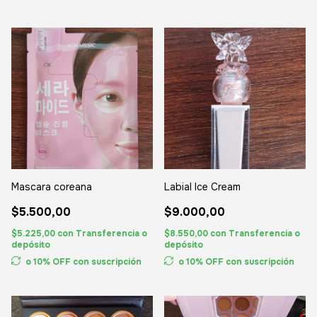
Mascara coreana
Labial Ice Cream
$5.500,00
$9.000,00
$5.225,00
con
Transferencia o
$8.550,00
con
Transferencia o
depósito
depósito
o 10% OFF
con suscripción
o 10% OFF
con suscripción