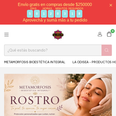
Envío gratis en compras desde $250000
DÍAS
HORAS
MINUTOS
SEGUNDOS
5
0
1
2
0
3
1
6
Aprovechá y sumá más a tu pedido
0
METAMORFOSIS BIOESTÉTICA INTEGRAL
LA ODISEA - PRODUCTOS H