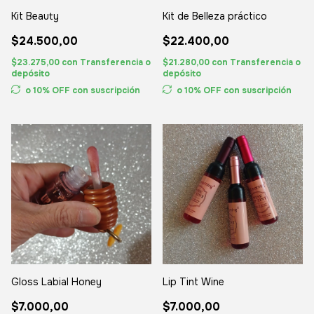
Kit Beauty
Kit de Belleza práctico
$24.500,00
$22.400,00
$23.275,00
con
Transferencia o
$21.280,00
con
Transferencia o
depósito
depósito
o 10% OFF
con suscripción
o 10% OFF
con suscripción
Gloss Labial Honey
Lip Tint Wine
$7.000,00
$7.000,00