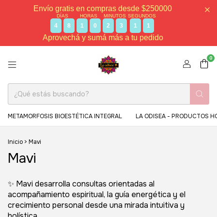
Envío gratis en compras desde $250000
DÍAS
HORAS
MINUTOS
SEGUNDOS
4
8
1
0
2
3
1
0
Aprovechá y sumá más a tu pedido
0
METAMORFOSIS BIOESTÉTICA INTEGRAL
LA ODISEA - PRODUCTOS H
Inicio
>
Mavi
Mavi
✨ Mavi desarrolla consultas orientadas al
acompañamiento espiritual, la guía energética y el
crecimiento personal desde una mirada intuitiva y
holística.