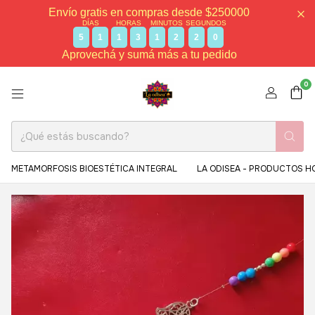
Envío gratis en compras desde $250000
DÍAS
HORAS
MINUTOS
SEGUNDOS
5
1
1
3
1
2
1
9
Aprovechá y sumá más a tu pedido
0
METAMORFOSIS BIOESTÉTICA INTEGRAL
LA ODISEA - PRODUCTOS H