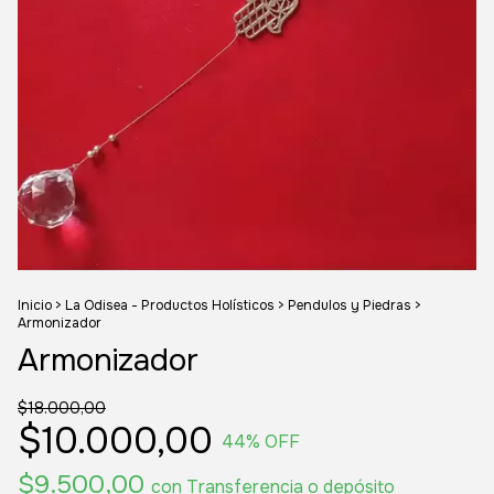
Inicio
>
La Odisea - Productos Holísticos
>
Pendulos y Piedras
>
Armonizador
Armonizador
$18.000,00
$10.000,00
44
% OFF
$9.500,00
con
Transferencia o depósito