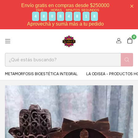
Envío gratis en compras desde $250000
DÍAS
HORAS
MINUTOS
SEGUNDOS
4
8
0
8
4
8
1
8
Aprovechá y sumá más a tu pedido
0
METAMORFOSIS BIOESTÉTICA INTEGRAL
LA ODISEA - PRODUCTOS H