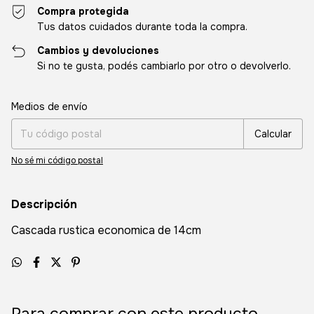
Compra protegida
Tus datos cuidados durante toda la compra.
Cambios y devoluciones
Si no te gusta, podés cambiarlo por otro o devolverlo.
Entregas para el CP:
Cambiar CP
Medios de envío
Calcular
No sé mi código postal
Descripción
Cascada rustica economica de 14cm
Para comprar con este producto