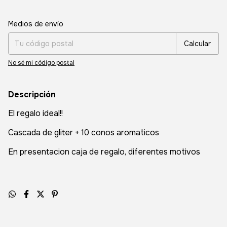
Entregas para el CP:
Cambiar CP
Medios de envío
Calcular
No sé mi código postal
Descripción
El regalo ideal!!
Cascada de gliter + 10 conos aromaticos
En presentacion caja de regalo, diferentes motivos