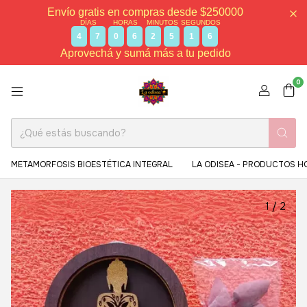
Envío gratis en compras desde $250000
DÍAS
HORAS
MINUTOS
SEGUNDOS
4
7
0
6
2
5
1
5
Aprovechá y sumá más a tu pedido
0
METAMORFOSIS BIOESTÉTICA INTEGRAL
LA ODISEA - PRODUCTOS H
1
/
2