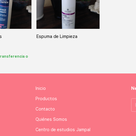
s
Espuma de Limpieza
ransferencia o
Inicio
Ne
Productos
Contacto
Quiénes Somos
Centro de estudios Jampal