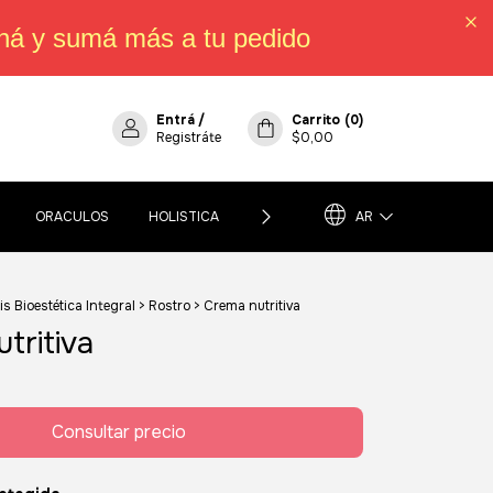
há y sumá más a tu pedido
Entrá
/
Carrito
(
0
)
Registráte
$0,00
ORACULOS
HOLISTICA
POLÍTICA DE CAMBIOS, DEVOLUCIO
AR
 Bioestética Integral
>
Rostro
>
Crema nutritiva
tritiva