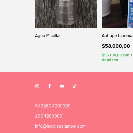
Agua Micellar
Antiage Lipoma
$58.000,00
$55.100,00
con
T
depósito
5492604289989
2604289989
info@laodiseajampal.com