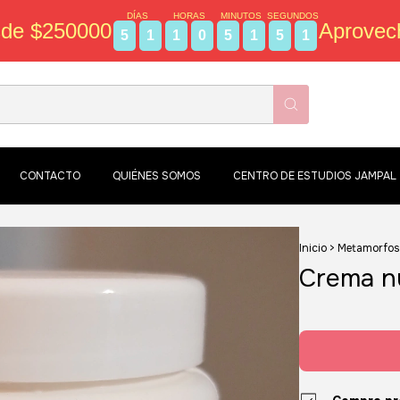
DÍAS
HORAS
MINUTOS
SEGUNDOS
sde $250000
Aprovec
5
1
1
0
5
1
5
0
CONTACTO
QUIÉNES SOMOS
CENTRO DE ESTUDIOS JAMPAL
Inicio
>
Metamorfosis
Crema nu