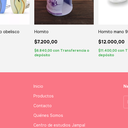
co obelisco
Hornito
Hornito mano 
$7.200,00
$12.000,00
$6.840,00
con
Transferencia o
$11.400,00
con
T
depósito
depósito
Inicio
Ne
Productos
Contacto
Quiénes Somos
Centro de estudios Jampal