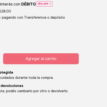
 interés con
DÉBITO
.628,00
o
pagando con Transferencia o depósito
otegida
cuidados durante toda la compra.
 devoluciones
sta, podés cambiarlo por otro o devolverlo.
:
Cambiar CP