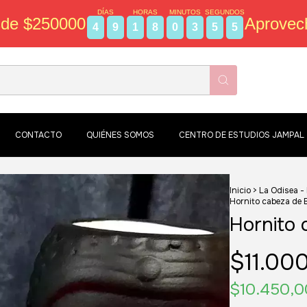
DÍAS
HORAS
MINUTOS
SEGUNDOS
sde $250000
Aprovec
4
9
1
8
0
3
5
4
CONTACTO
QUIÉNES SOMOS
CENTRO DE ESTUDIOS JAMPAL
Inicio
>
La Odisea -
Hornito cabeza de 
Hornito 
$11.00
$10.450,