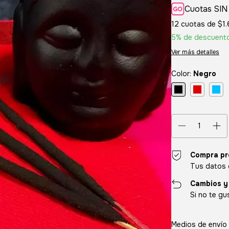
Cuotas SIN
12
cuotas de
$1
5% de descuent
Ver más detalles
Color:
Negro
Compra pr
Tus datos 
Cambios y
Si no te gu
Entregas para el CP
Medios de envío