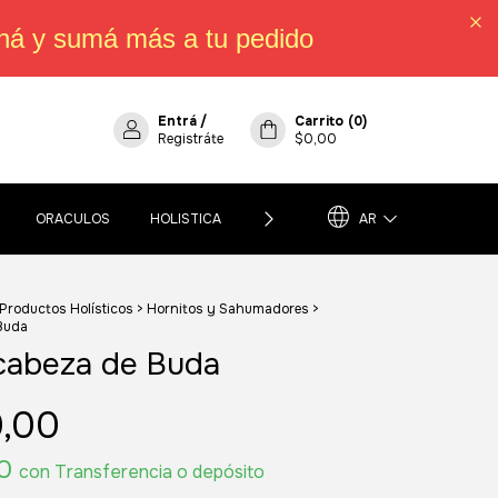
há y sumá más a tu pedido
Entrá
/
Carrito
(
0
)
Registráte
$0,00
ORACULOS
HOLISTICA
POLÍTICA DE CAMBIOS, DEVOLUCIO
AR
 Productos Holísticos
>
Hornitos y Sahumadores
>
Buda
cabeza de Buda
0,00
00
con
Transferencia o depósito