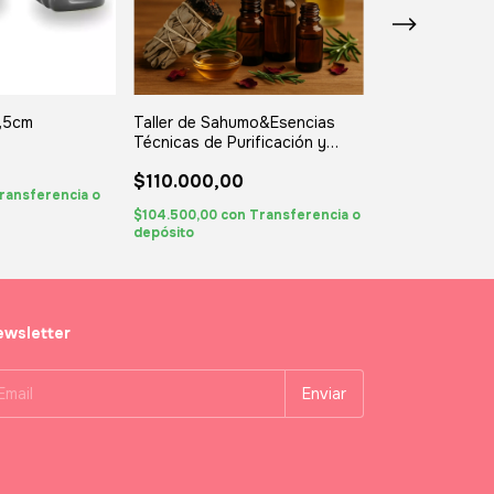
9,5cm
Taller de Sahumo&Esencias
Velas de Noch
Técnicas de Purificación y
$3.200,00
Alquimia de Espacios
$110.000,00
$2.800,00
1
ransferencia o
$104.500,00
con
Transferencia o
$2.660,00
con
T
depósito
depósito
wsletter