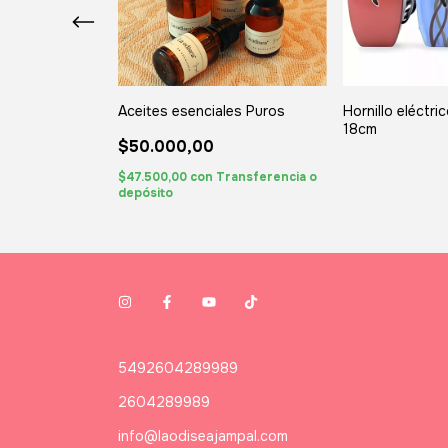
Aceites esenciales Puros
Hornillo eléctri
18cm
$50.000,00
0
% OFF
$47.500,00
con
Transferencia o
depósito
nsferencia o
5492604289989
2604289989
info@laodiseajampal.com