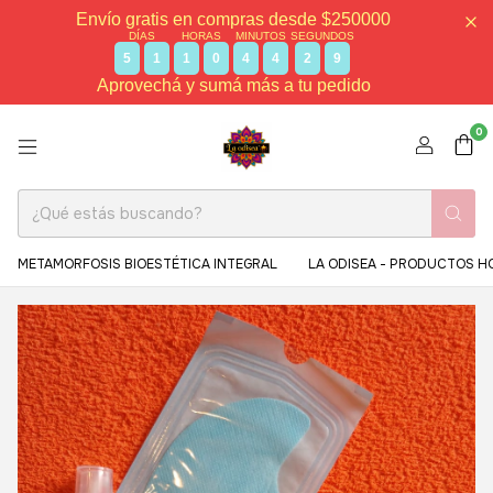
Envío gratis en compras desde $250000
DÍAS
HORAS
MINUTOS
SEGUNDOS
5
1
1
0
4
4
2
8
Aprovechá y sumá más a tu pedido
0
METAMORFOSIS BIOESTÉTICA INTEGRAL
LA ODISEA - PRODUCTOS H