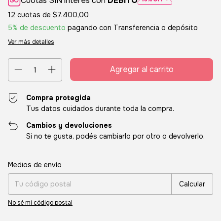
Cuotas SIN interés con
DÉBITO
12
cuotas de
$7.400,00
5% de descuento
pagando con Transferencia o depósito
Ver más detalles
Compra protegida
Tus datos cuidados durante toda la compra.
Cambios y devoluciones
Si no te gusta, podés cambiarlo por otro o devolverlo.
Entregas para el CP:
Cambiar CP
Medios de envío
Calcular
No sé mi código postal