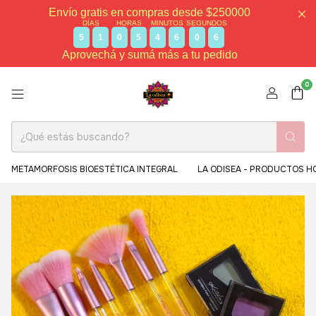
Envío gratis en compras desde $250000
DÍAS
HORAS
MINUTOS
SEGUNDOS
5
1
0
5
4
6
0
5
Aprovechá y sumá más a tu pedido
0
METAMORFOSIS BIOESTÉTICA INTEGRAL
LA ODISEA - PRODUCTOS H