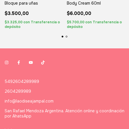
Bloque para uñas
Body Cream 60ml
$3.500,00
$6.000,00
$3.325,00
con
Transferencia o
$5.700,00
con
Transferencia o
depósito
depósito
5492604289989
2604289989
info@laodiseajampal.com
San Rafael Mendoza Argentina. Atención online y coordinación
por AhatsApp