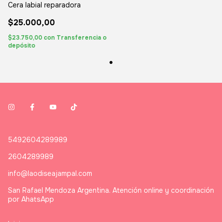
Cera labial reparadora
$25.000,00
$23.750,00
con
Transferencia o
depósito
5492604289989
2604289989
info@laodiseajampal.com
San Rafael Mendoza Argentina. Atención online y coordinación
por AhatsApp