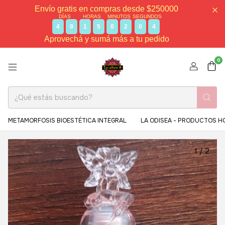
Envío gratis en compras desde $250000
DÍAS
HORAS
MINUTOS
SEGUNDOS
4
9
1
5
0
2
0
3
Aprovechá y sumá más a tu pedido
0
METAMORFOSIS BIOESTÉTICA INTEGRAL
LA ODISEA - PRODUCTOS H
1
/
2