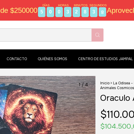
DÍAS
HORAS
MINUTOS
SEGUNDOS
sde $250000
Aprovec
5
0
0
3
2
8
3
7
CONTACTO
QUIÉNES SOMOS
CENTRO DE ESTUDIOS JAMPAL
Inicio
>
La Odisea -
1
/
4
Animales Cosmico
Oraculo 
$110.0
$104.500