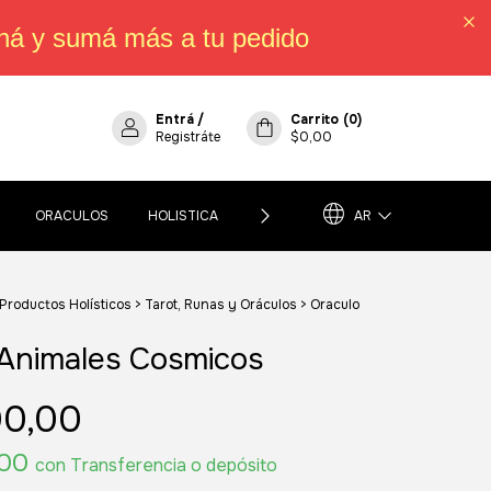
há y sumá más a tu pedido
Entrá
/
Carrito
(
0
)
Registráte
$0,00
ORACULOS
HOLISTICA
POLÍTICA DE CAMBIOS, DEVOLUCIO
AR
 Productos Holísticos
>
Tarot, Runas y Oráculos
>
Oraculo
s
Animales Cosmicos
00,00
,00
con
Transferencia o depósito