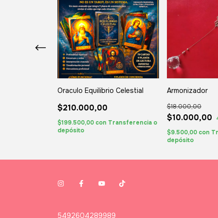
Oraculo Equilibrio Celestial
Armonizador
$210.000,00
$18.000,00
$10.000,00
% OFF
$199.500,00
con
Transferencia o
depósito
nsferencia o
$9.500,00
con
Tr
depósito
5492604289989