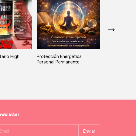
tario High
Protección Energética
Sesiones de A
Personal Permanente
wsletter