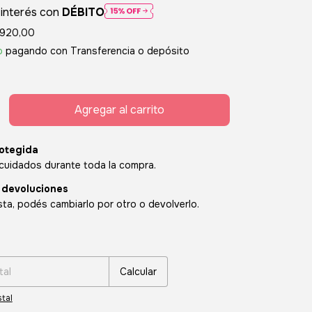
 interés con
DÉBITO
.920,00
o
pagando con Transferencia o depósito
otegida
cuidados durante toda la compra.
 devoluciones
sta, podés cambiarlo por otro o devolverlo.
:
Cambiar CP
Calcular
tal