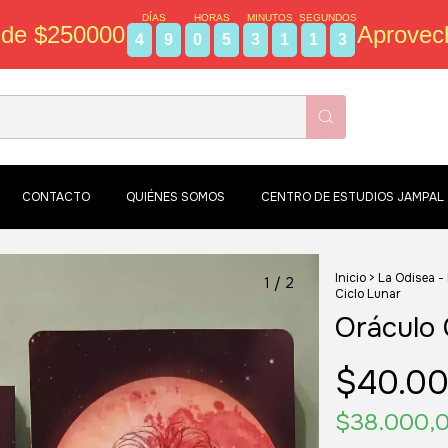
DÍAS
HORAS
MINUTOS
SEGUNDOS
sde $250000
Aprovec
4
9
0
5
3
1
1
2
CONTACTO
QUIÉNES SOMOS
CENTRO DE ESTUDIOS JAMPAL
Inicio
>
La Odisea -
1
/
2
Ciclo Lunar
Oráculo 
$40.00
$38.000,