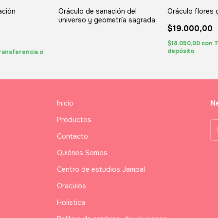
ación
Oráculo de sanación del
Oráculo flores
universo y geometría sagrada
$19.000,00
$18.050,00
con
T
depósito
ransferencia o
Inicio
Ne
Productos
Contacto
Quiénes Somos
Centro de estudios Jampal
Oraculos
Holistica