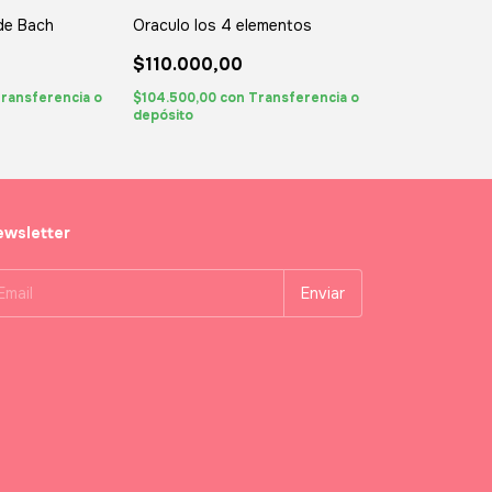
 de Bach
Oraculo los 4 elementos
Oráculo mensaj
$110.000,00
ransferencia o
$104.500,00
con
Transferencia o
depósito
wsletter