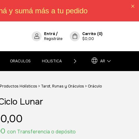
há y sumá más a tu pedido
Entrá
/
Carrito
(
0
)
Registráte
$0,00
ORACULOS
HOLISTICA
POLÍTICA DE CAMBIOS, DEVOLUCIO
AR
 Productos Holísticos
>
Tarot, Runas y Oráculos
>
Oráculo
Ciclo Lunar
0,00
00
con
Transferencia o depósito