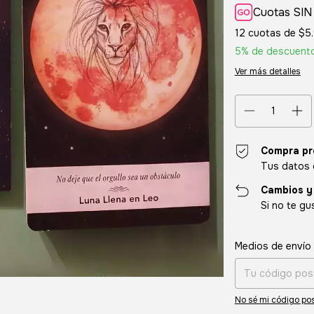
Cuotas SIN
12
cuotas de
$5
5% de descuent
Ver más detalles
Compra pr
Tus datos 
Cambios y
Si no te gu
Entregas para el CP
Medios de envío
No sé mi código pos