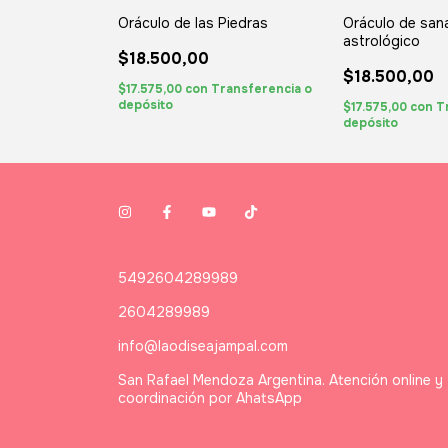
 de las diosas
Oráculo de las Piedras
Oráculo de san
astrológico
$18.500,00
$18.500,00
$17.575,00
con
Transferencia o
depósito
$17.575,00
con
T
depósito
5492604289989
2604289989
info@laodiseajampal.com
San Rafael Mendoza Argentina. Atención online y
coordinación por AhatsApp