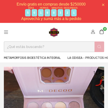
Envío gratis en compras desde $250000
DÍAS
HORAS
MINUTOS
SEGUNDOS
5
0
1
9
0
3
2
1
Aprovechá y sumá más a tu pedido
0
METAMORFOSIS BIOESTÉTICA INTEGRAL
LA ODISEA - PRODUCTOS H
1
/
3