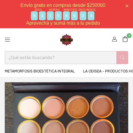
Envío gratis en compras desde $250000
DÍAS
HORAS
MINUTOS
SEGUNDOS
5
1
1
5
4
6
3
4
Aprovechá y sumá más a tu pedido
0
METAMORFOSIS BIOESTÉTICA INTEGRAL
LA ODISEA - PRODUCTOS H
1
/
3