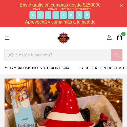
Envío gratis en compras desde $250000
DÍAS
HORAS
MINUTOS
SEGUNDOS
4
9
1
0
1
8
1
8
Aprovechá y sumá más a tu pedido
0
METAMORFOSIS BIOESTÉTICA INTEGRAL
LA ODISEA - PRODUCTOS H
1
/
6