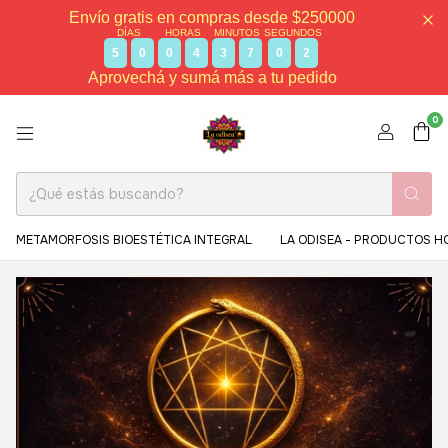
Envío gratis en compras desde $250000
DÍAS
HORAS
MINUTOS
SEGUNDOS
5
0
0
4
3
7
0
1
Aprovechá y sumá más a tu pedido
0
METAMORFOSIS BIOESTÉTICA INTEGRAL
LA ODISEA - PRODUCTOS H
1
/
2