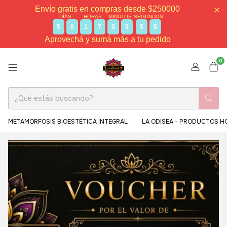
Envío gratis en compras desde $250000
DÍAS
HORAS
MINUTOS
SEGUNDOS
5
0
1
7
0
5
5
5
Aprovechá y sumá más a tu pedido
0
METAMORFOSIS BIOESTÉTICA INTEGRAL
LA ODISEA - PRODUCTOS H