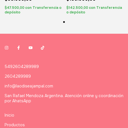
$47.500,00
con
Transferencia o
$142.500,00
con
Transferencia
depósito
o depósito
5492604289989
2604289989
info@laodiseajampal.com
San Rafael Mendoza Argentina. Atención online y coordinación
por AhatsApp
Inicio
Productos