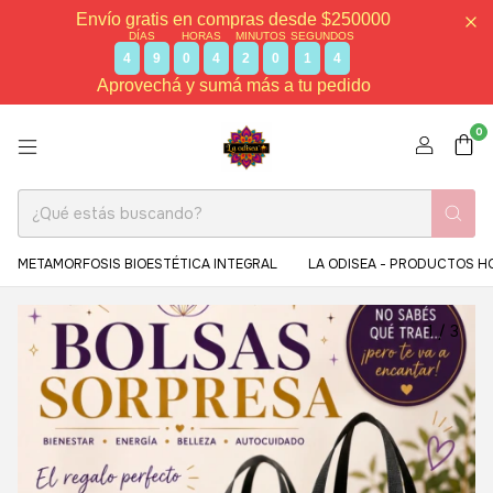
Envío gratis en compras desde $250000
DÍAS
HORAS
MINUTOS
SEGUNDOS
4
9
0
4
2
0
1
4
Aprovechá y sumá más a tu pedido
0
METAMORFOSIS BIOESTÉTICA INTEGRAL
LA ODISEA - PRODUCTOS H
1
/
3