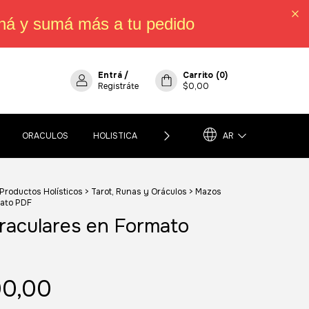
há y sumá más a tu pedido
Entrá
/
Carrito
(
0
)
Registráte
$0,00
ORACULOS
HOLISTICA
POLÍTICA DE CAMBIOS, DEVOLUCIO
AR
 Productos Holísticos
>
Tarot, Runas y Oráculos
>
Mazos
mato PDF
raculares en Formato
00,00