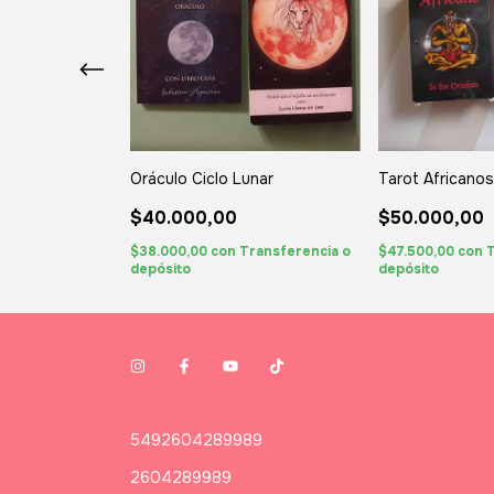
Oráculo Ciclo Lunar
Tarot Africanos
$40.000,00
$50.000,00
ransferencia o
$38.000,00
con
Transferencia o
$47.500,00
con
T
depósito
depósito
5492604289989
2604289989