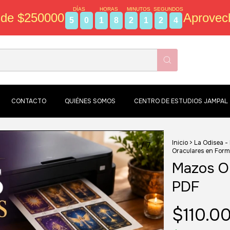
DÍAS
HORAS
MINUTOS
SEGUNDOS
sde $250000
Aprovec
5
0
1
8
2
1
2
3
CONTACTO
QUIÉNES SOMOS
CENTRO DE ESTUDIOS JAMPAL
Inicio
>
La Odisea -
1
/
7
Oraculares en For
Mazos O
PDF
$110.0