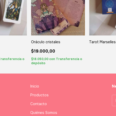
Oráculo cristales
Tarot Marselles
$19.000,00
ransferencia o
$18.050,00
con
Transferencia o
depósito
Inicio
Ne
Productos
Contacto
Quiénes Somos