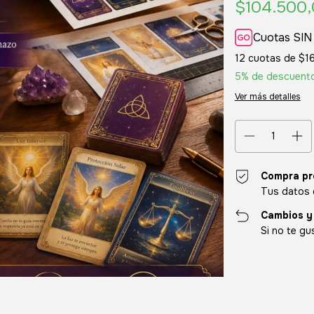
$104.500
Cuotas SIN
12
cuotas de
$1
5% de descuent
Ver más detalles
Compra pr
Tus datos 
Cambios y
Si no te gu