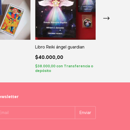
Libro Reiki ángel guardian
Oráculo Vidas
$40.000,00
$40.000,00
$38.000,00
con
Transferencia o
$38.000,00
con
depósito
depósito
wsletter