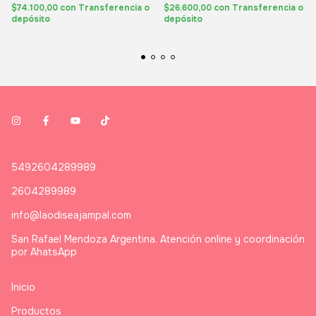
$74.100,00
con
Transferencia o
$26.600,00
con
Transferencia o
depósito
depósito
5492604289989
2604289989
info@laodiseajampal.com
San Rafael Mendoza Argentina. Atención online y coordinación
por AhatsApp
Inicio
Productos