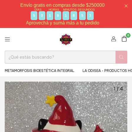
Envío gratis en compras desde $250000
DÍAS
HORAS
MINUTOS
SEGUNDOS
5
0
1
9
1
8
5
3
Aprovechá y sumá más a tu pedido
0
METAMORFOSIS BIOESTÉTICA INTEGRAL
LA ODISEA - PRODUCTOS H
1
/
4